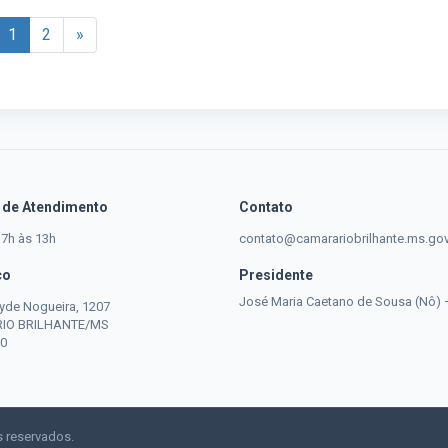
1
2
»
 de Atendimento
Contato
 7h às 13h
contato@camarariobrilhante.ms.gov
ço
Presidente
José Maria Caetano de Sousa (Nô) 
yde Nogueira, 1207
 RIO BRILHANTE/MS
0
s reservados.